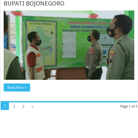
BUPATI BOJONEGORO
Read More »
1
2
3
»
Page 1 of 3